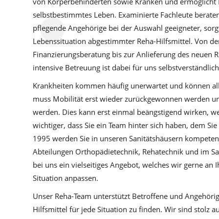
von Körperbehinderten sowie Kranken und ermöglicht 
selbstbestimmtes Leben. Examinierte Fachleute beraten
pflegende Angehörige bei der Auswahl geeigneter, sorgfä
Lebenssituation abgestimmter Reha-Hilfsmittel. Von de
Finanzierungsberatung bis zur Anlieferung des neuen Ro
intensive Betreuung ist dabei für uns selbstverständlich
Krankheiten kommen häufig unerwartet und können all
muss Mobilität erst wieder zurückgewonnen werden und
werden. Dies kann erst einmal beängstigend wirken, w
wichtiger, dass Sie ein Team hinter sich haben, dem Sie
1995 werden Sie in unseren Sanitätshäusern kompetent
Abteilungen Orthopädietechnik, Rehatechnik und im San
bei uns ein vielseitiges Angebot, welches wir gerne an I
Situation anpassen.
Unser Reha-Team unterstützt Betroffene und Angehörige
Hilfsmittel für jede Situation zu finden. Wir sind stolz a