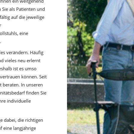
Ihnen ein weitgehend
 Sie als Patienten und
ltig auf die jeweilige
r
llstuhls, eine
.
es verändern. Häufig
 vieles neu erlernt
eshalb ist es umso
 vertrauen können. Seit
 beraten. In unseren
itätsbedarf finden Sie
hre individuelle
 dabei, die richtigen
uf eine langjährige